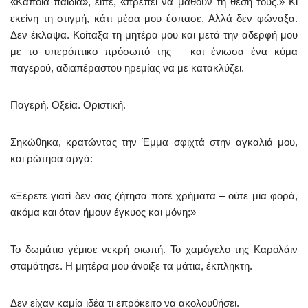
«Κάποια παιδιά», είπε, «πρέπει να μάθουν τη θέση τους.» Κι
εκείνη τη στιγμή, κάτι μέσα μου έσπασε. Αλλά δεν φώναξα.
Δεν έκλαψα. Κοίταξα τη μητέρα μου και μετά την αδερφή μου
με το υπερόπτικο πρόσωπό της – και ένιωσα ένα κύμα
παγερού, αδιαπέραστου ηρεμίας να με κατακλύζει.
Παγερή. Οξεία. Οριστική.
Σηκώθηκα, κρατώντας την Έμμα σφιχτά στην αγκαλιά μου,
και ρώτησα αργά:
«Ξέρετε γιατί δεν σας ζήτησα ποτέ χρήματα – ούτε μια φορά,
ακόμα και όταν ήμουν έγκυος και μόνη;»
Το δωμάτιο γέμισε νεκρή σιωπή. Το χαμόγελο της Καρολάιν
σταμάτησε. Η μητέρα μου άνοιξε τα μάτια, έκπληκτη.
Δεν είχαν καμία ιδέα τι επρόκειτο να ακολουθήσει.