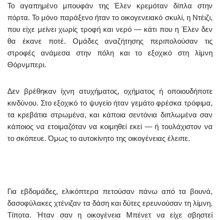
Το αγαπημένο μπουφάν της Έλεν κρεμόταν δίπλα στην
πόρτα. Το μόνο παράξενο ήταν το οικογενειακό σκυλί, η Ντέιζι,
που είχε μείνει χωρίς τροφή και νερό — κάτι που η Έλεν δεν
θα έκανε ποτέ. Ομάδες αναζήτησης περιπολούσαν τις
στροφές ανάμεσα στην πόλη και το εξοχικό στη λίμνη
Θόρνμπερι.
Δεν βρέθηκαν ίχνη ατυχήματος, οχήματος ή οποιουδήποτε
κινδύνου. Στο εξοχικό το ψυγείο ήταν γεμάτο φρέσκα τρόφιμα,
τα κρεβάτια στρωμένα, και κάποια σεντόνια διπλωμένα σαν
κάποιος να ετοιμαζόταν να κοιμηθεί εκεί — ή τουλάχιστον να
το σκόπευε. Όμως το αυτοκίνητο της οικογένειας έλειπε.
Για εβδομάδες, ελικόπτερα πετούσαν πάνω από τα βουνά,
δασοφύλακες χτένιζαν τα δάση και δύτες ερευνούσαν τη λίμνη.
Τίποτα. Ήταν σαν η οικογένεια Μπένετ να είχε σβηστεί