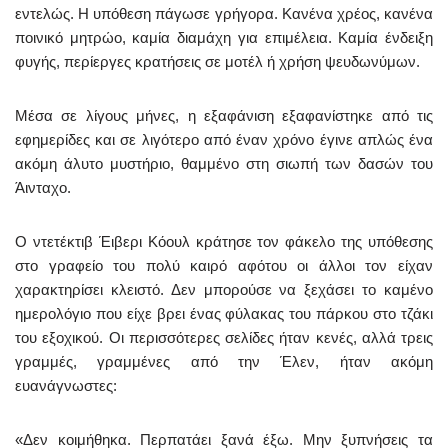
εντελώς. Η υπόθεση πάγωσε γρήγορα. Κανένα χρέος, κανένα
ποινικό μητρώο, καμία διαμάχη για επιμέλεια. Καμία ένδειξη
φυγής, περίεργες κρατήσεις σε μοτέλ ή χρήση ψευδωνύμων.
Μέσα σε λίγους μήνες, η εξαφάνιση εξαφανίστηκε από τις
εφημερίδες και σε λιγότερο από έναν χρόνο έγινε απλώς ένα
ακόμη άλυτο μυστήριο, θαμμένο στη σιωπή των δασών του
Άινταχο.
Ο ντετέκτιβ Έιβερι Κόουλ κράτησε τον φάκελο της υπόθεσης
στο γραφείο του πολύ καιρό αφότου οι άλλοι τον είχαν
χαρακτηρίσει κλειστό. Δεν μπορούσε να ξεχάσει το καμένο
ημερολόγιο που είχε βρει ένας φύλακας του πάρκου στο τζάκι
του εξοχικού. Οι περισσότερες σελίδες ήταν κενές, αλλά τρεις
γραμμές, γραμμένες από την Έλεν, ήταν ακόμη
ευανάγνωστες:
«Δεν κοιμήθηκα. Περπατάει ξανά έξω. Μην ξυπνήσεις τα