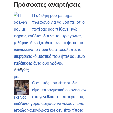
Πρόσφατες αναρτήσεις
Η αδελφή μου με πήρε
τηλέφωνο για να μου πει ότι ο
πατέρας μας πέθανε, ενώ
εκείνος καθόταν δίπλα μου τρώγοντας
μπέικον. Δεν είχε ιδέα πως το ψέμα που
είπε εκείνο το πρωί θα αποκάλυπτε το
οικογενειακό μυστικό που ήταν θαμμένο
εδώ και τριάντα δύο χρόνια.
05.08.2026
Ο ανιψιός μου είπε ότι δεν
είμαι «πραγματική οικογένεια»
στα γενέθλια του πατέρα μου,
ενώ όλοι γύρω άρχισαν να γελούν. Εγώ
απλώς χαμογέλασα και δεν είπα τίποτα.