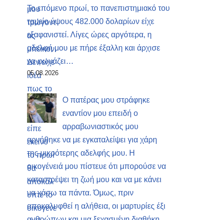
Το επόμενο πρωί, το πανεπιστημιακό του
ταμείο ύψους 482.000 δολαρίων είχε
εξαφανιστεί. Λίγες ώρες αργότερα, η
αδελφή μου με πήρε έξαλλη και άρχισε
να φωνάζει…
05.08.2026
Ο πατέρας μου στράφηκε
εναντίον μου επειδή ο
αρραβωνιαστικός μου
αρνήθηκε να με εγκαταλείψει για χάρη
της μικρότερης αδελφής μου. Η
οικογένειά μου πίστευε ότι μπορούσε να
καταστρέψει τη ζωή μου και να με κάνει
να χάσω τα πάντα. Όμως, πριν
αποκαλυφθεί η αλήθεια, οι μαρτυρίες έξι
ανθρώπων και μια ξεχασμένη διαθήκη