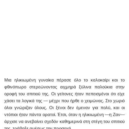
Μια ηλικιωμένη γυναίκα πέρασε όλο το καλοκαίρι και το
φθινόπωρο στερεώνοντας αιχμηρά ξύλινα παλούκια στην
οροφή του σπιτιού της. Οι γείτονες ήταν πεπεισμένοι ότι είχε
χάσει τα λογικά της — μέχρι που ήρθε ο χειμώνας. Στο χωριό
όλοι γνώριζαν όλους. Οι ξένοι δεν έμεναν για πολύ, και οι
ντόπιοι ήταν πάντα ορατοί. Έτσι, όταν η ηλικιωμένη —η Ζαν—
άρχισε να ανεβαίνει σχεδόν καθημερινά στη στέγη του σπιτιού
της, τράβηξε αμέσως την προσοχή.