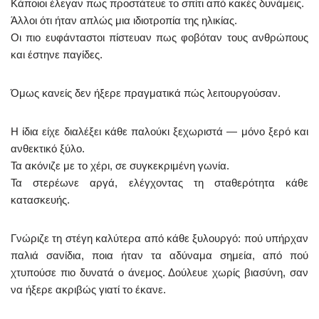
Κάποιοι έλεγαν πως προστάτευε το σπίτι από κακές δυνάμεις.
Άλλοι ότι ήταν απλώς μια ιδιοτροπία της ηλικίας.
Οι πιο ευφάνταστοι πίστευαν πως φοβόταν τους ανθρώπους
και έστηνε παγίδες.
Όμως κανείς δεν ήξερε πραγματικά πώς λειτουργούσαν.
Η ίδια είχε διαλέξει κάθε παλούκι ξεχωριστά — μόνο ξερό και
ανθεκτικό ξύλο.
Τα ακόνιζε με το χέρι, σε συγκεκριμένη γωνία.
Τα στερέωνε αργά, ελέγχοντας τη σταθερότητα κάθε
κατασκευής.
Γνώριζε τη στέγη καλύτερα από κάθε ξυλουργό: πού υπήρχαν
παλιά σανίδια, ποια ήταν τα αδύναμα σημεία, από πού
χτυπούσε πιο δυνατά ο άνεμος. Δούλευε χωρίς βιασύνη, σαν
να ήξερε ακριβώς γιατί το έκανε.