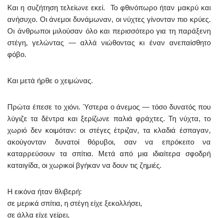
Και η συζήτηση τελείωνε εκεί. Το φθινόπωρο ήταν μακρύ και
ανήσυχο. Οι άνεμοι δυνάμωναν, οι νύχτες γίνονταν πιο κρύες.
Οι άνθρωποι μιλούσαν όλο και περισσότερο για τη παράξενη
στέγη, γελώντας — αλλά νιώθοντας κι έναν ανεπαίσθητο
φόβο.
Και μετά ήρθε ο χειμώνας.
Πρώτα έπεσε το χιόνι. Ύστερα ο άνεμος — τόσο δυνατός που
λύγιζε τα δέντρα και ξερίζωνε παλιά φράχτες. Τη νύχτα, το
χωριό δεν κοιμόταν: οι στέγες έτριζαν, τα κλαδιά έσπαγαν,
ακούγονταν δυνατοί θόρυβοι, σαν να επρόκειτο να
καταρρεύσουν τα σπίτια. Μετά από μια ιδιαίτερα σφοδρή
καταιγίδα, οι χωρικοί βγήκαν να δουν τις ζημιές.
Η εικόνα ήταν θλιβερή:
σε μερικά σπίτια, η στέγη είχε ξεκολλήσει,
σε άλλα είχε γείρει,