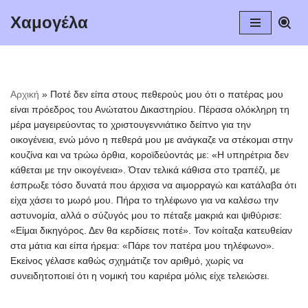
Χαμογέλα
Μεταπηδήστε
στο
περιεχόμενο
Αρχική
»
Ποτέ δεν είπα στους πεθερούς μου ότι ο πατέρας μου
είναι πρόεδρος του Ανώτατου Δικαστηρίου. Πέρασα ολόκληρη τη
μέρα μαγειρεύοντας το χριστουγεννιάτικο δείπνο για την
οικογένεια, ενώ μόνο η πεθερά μου με ανάγκαζε να στέκομαι στην
κουζίνα και να τρώω όρθια, κοροϊδεύοντάς με: «Η υπηρέτρια δεν
κάθεται με την οικογένεια». Όταν τελικά κάθισα στο τραπέζι, με
έσπρωξε τόσο δυνατά που άρχισα να αιμορραγώ και κατάλαβα ότι
είχα χάσει το μωρό μου. Πήρα το τηλέφωνο για να καλέσω την
αστυνομία, αλλά ο σύζυγός μου το πέταξε μακριά και ψιθύρισε:
«Είμαι δικηγόρος. Δεν θα κερδίσεις ποτέ». Τον κοίταξα κατευθείαν
στα μάτια και είπα ήρεμα: «Πάρε τον πατέρα μου τηλέφωνο».
Εκείνος γέλασε καθώς σχημάτιζε τον αριθμό, χωρίς να
συνειδητοποιεί ότι η νομική του καριέρα μόλις είχε τελειώσει.