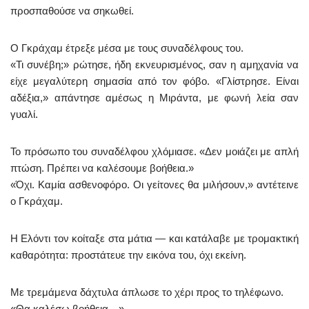
προσπαθούσε να σηκωθεί.
Ο Γκράχαμ έτρεξε μέσα με τους συναδέλφους του.
«Τι συνέβη;» ρώτησε, ήδη εκνευρισμένος, σαν η αμηχανία να
είχε μεγαλύτερη σημασία από τον φόβο. «Γλίστρησε. Είναι
αδέξια,» απάντησε αμέσως η Μιράντα, με φωνή λεία σαν
γυαλί.
Το πρόσωπο του συναδέλφου χλόμιασε. «Δεν μοιάζει με απλή
πτώση. Πρέπει να καλέσουμε βοήθεια.»
«Όχι. Καμία ασθενοφόρο. Οι γείτονες θα μιλήσουν,» αντέτεινε
ο Γκράχαμ.
Η Ελόντι τον κοίταξε στα μάτια — και κατάλαβε με τρομακτική
καθαρότητα: προστάτευε την εικόνα του, όχι εκείνη.
Με τρεμάμενα δάχτυλα άπλωσε το χέρι προς το τηλέφωνο.
«Θα καλέσω βοήθεια…»