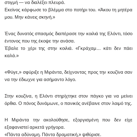
στιγμή — να διαλέξει πλευρά.
Εκείνος κάρφωσε το βλέμμα στο ποτήρι του. «Άκου τη μητέρα
μου. Μην κάνεις σκηνή.»
Ένας δυνατός σπασμός διαπέρασε την κοιλιά της Ελόντι, τόσο
έντονος που της έκοψε την ανάσα.
Έβαλε το χέρι της στην κοιλιά. «Γκράχαμ… κάτι δεν πάει
καλά.»
«Φύγε,» σφύριξε η Μιράντα, δείχνοντας προς την κουζίνα σαν
να την έδιωχνε για ασήμαντο λόγο.
Στην κουζίνα, η Ελόντι στηρίχτηκε στον πάγκο για να μείνει
όρθια. Ο πόνος δυνάμωνε, ο πανικός ανέβαινε στον λαιμό της.
Η Μιράντα την ακολούθησε, εξοργισμένη που δεν είχε
εξαφανιστεί αρκετά γρήγορα.
«Πάντα αδύναμη. Πάντα δραματική,» ψιθύρισε.