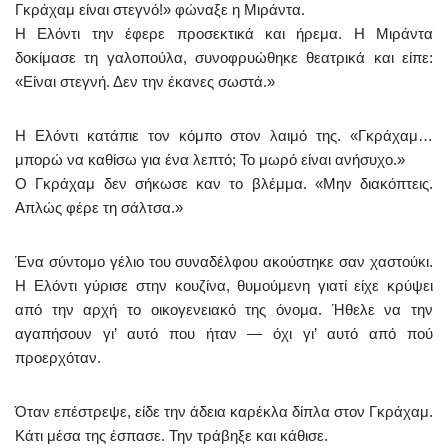
Γκράχαμ είναι στεγνό!» φώναξε η Μιράντα.
Η Ελόντι την έφερε προσεκτικά και ήρεμα. Η Μιράντα
δοκίμασε τη γαλοπούλα, συνοφρυώθηκε θεατρικά και είπε:
«Είναι στεγνή. Δεν την έκανες σωστά.»
Η Ελόντι κατάπιε τον κόμπο στον λαιμό της. «Γκράχαμ…
μπορώ να καθίσω για ένα λεπτό; Το μωρό είναι ανήσυχο.»
Ο Γκράχαμ δεν σήκωσε καν το βλέμμα. «Μην διακόπτεις.
Απλώς φέρε τη σάλτσα.»
Ένα σύντομο γέλιο του συναδέλφου ακούστηκε σαν χαστούκι.
Η Ελόντι γύρισε στην κουζίνα, θυμούμενη γιατί είχε κρύψει
από την αρχή το οικογενειακό της όνομα. Ήθελε να την
αγαπήσουν γι’ αυτό που ήταν — όχι γι’ αυτό από πού
προερχόταν.
Όταν επέστρεψε, είδε την άδεια καρέκλα δίπλα στον Γκράχαμ.
Κάτι μέσα της έσπασε. Την τράβηξε και κάθισε.