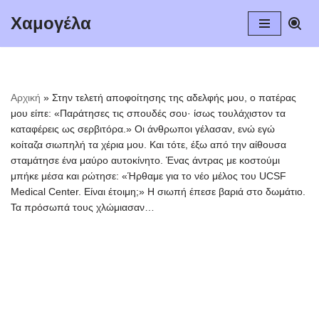
Χαμογέλα
Μεταπηδήστε
στο
περιεχόμενο
Αρχική
»
Στην τελετή αποφοίτησης της αδελφής μου, ο πατέρας
μου είπε: «Παράτησες τις σπουδές σου· ίσως τουλάχιστον τα
καταφέρεις ως σερβιτόρα.» Οι άνθρωποι γέλασαν, ενώ εγώ
κοίταζα σιωπηλή τα χέρια μου. Και τότε, έξω από την αίθουσα
σταμάτησε ένα μαύρο αυτοκίνητο. Ένας άντρας με κοστούμι
μπήκε μέσα και ρώτησε: «Ήρθαμε για το νέο μέλος του UCSF
Medical Center. Είναι έτοιμη;» Η σιωπή έπεσε βαριά στο δωμάτιο.
Τα πρόσωπά τους χλώμιασαν…