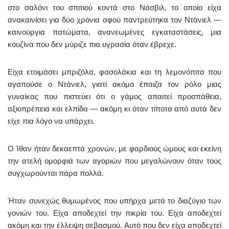
στο σαλόνι του σπιτιού κοντά στο Νάσβιλ, το οποίο είχα
ανακαινίσει για δύο χρόνια αφού παντρεύτηκα τον Ντάνιελ —
καινούργια πατώματα, ανανεωμένες εγκαταστάσεις, μια
κουζίνα που δεν μύριζε πια υγρασία όταν έβρεχε.
Είχα ετοιμάσει μπριζόλα, φασολάκια και τη λεμονόπιτα που
αγαπούσε ο Ντάνιελ, γιατί ακόμα έπαιζα τον ρόλο μιας
γυναίκας που πιστεύει ότι ο γάμος απαιτεί προσπάθεια,
αξιοπρέπεια και ελπίδα — ακόμη κι όταν τίποτα από αυτά δεν
είχε πια λόγο να υπάρχει.
Ο Ίθαν ήταν δεκαεπτά χρονών, με φαρδιούς ώμους και εκείνη
την ατελή ομορφιά των αγοριών που μεγαλώνουν όταν τους
συγχωρούνται πάρα πολλά.
Ήταν συνεχώς θυμωμένος που υπήρχα μετά το διαζύγιο των
γονιών του. Είχα αποδεχτεί την πικρία του. Είχα αποδεχτεί
ακόμη και την έλλειψη σεβασμού. Αυτό που δεν είχα αποδεχτεί