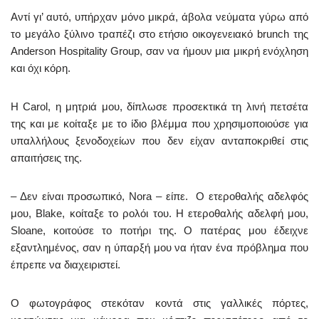
Αντί γι’ αυτό, υπήρχαν μόνο μικρά, άβολα νεύματα γύρω από
το μεγάλο ξύλινο τραπέζι στο ετήσιο οικογενειακό brunch της
Anderson Hospitality Group, σαν να ήμουν μια μικρή ενόχληση
και όχι κόρη.
Η Carol, η μητριά μου, δίπλωσε προσεκτικά τη λινή πετσέτα
της και με κοίταξε με το ίδιο βλέμμα που χρησιμοποιούσε για
υπαλλήλους ξενοδοχείων που δεν είχαν ανταποκριθεί στις
απαιτήσεις της.
– Δεν είναι προσωπικό, Nora – είπε. Ο ετεροθαλής αδελφός
μου, Blake, κοίταξε το ρολόι του. Η ετεροθαλής αδελφή μου,
Sloane, κοιτούσε το ποτήρι της. Ο πατέρας μου έδειχνε
εξαντλημένος, σαν η ύπαρξή μου να ήταν ένα πρόβλημα που
έπρεπε να διαχειριστεί.
Ο φωτογράφος στεκόταν κοντά στις γαλλικές πόρτες,