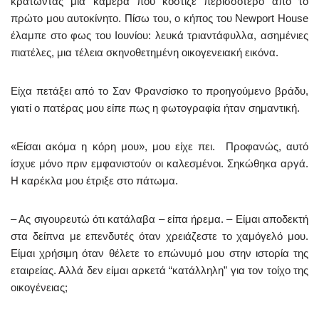
κρατώντας μια κάμερα που κόστιζε περισσότερο από το
πρώτο μου αυτοκίνητο. Πίσω του, ο κήπος του Newport House
έλαμπε στο φως του Ιουνίου: λευκά τριαντάφυλλα, ασημένιες
πιατέλες, μια τέλεια σκηνοθετημένη οικογενειακή εικόνα.
Είχα πετάξει από το Σαν Φρανσίσκο το προηγούμενο βράδυ,
γιατί ο πατέρας μου είπε πως η φωτογραφία ήταν σημαντική.
«Είσαι ακόμα η κόρη μου», μου είχε πει. Προφανώς, αυτό
ίσχυε μόνο πριν εμφανιστούν οι καλεσμένοι. Σηκώθηκα αργά.
Η καρέκλα μου έτριξε στο πάτωμα.
– Ας σιγουρευτώ ότι κατάλαβα – είπα ήρεμα. – Είμαι αποδεκτή
στα δείπνα με επενδυτές όταν χρειάζεστε το χαμόγελό μου.
Είμαι χρήσιμη όταν θέλετε το επώνυμό μου στην ιστορία της
εταιρείας. Αλλά δεν είμαι αρκετά “κατάλληλη” για τον τοίχο της
οικογένειας;