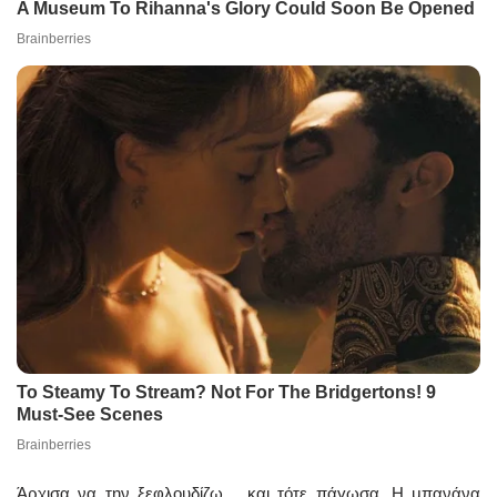
Άρχισα να την ξεφλουδίζω… και τότε πάγωσα. Η μπανάνα