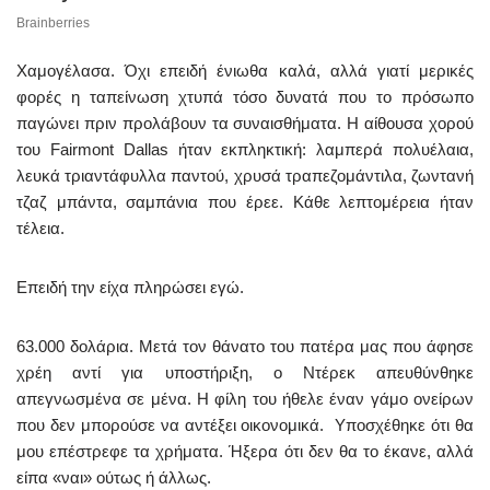
Χαμογέλασα. Όχι επειδή ένιωθα καλά, αλλά γιατί μερικές
φορές η ταπείνωση χτυπά τόσο δυνατά που το πρόσωπο
παγώνει πριν προλάβουν τα συναισθήματα. Η αίθουσα χορού
του Fairmont Dallas ήταν εκπληκτική: λαμπερά πολυέλαια,
λευκά τριαντάφυλλα παντού, χρυσά τραπεζομάντιλα, ζωντανή
τζαζ μπάντα, σαμπάνια που έρεε. Κάθε λεπτομέρεια ήταν
τέλεια.
Επειδή την είχα πληρώσει εγώ.
63.000 δολάρια. Μετά τον θάνατο του πατέρα μας που άφησε
χρέη αντί για υποστήριξη, ο Ντέρεκ απευθύνθηκε
απεγνωσμένα σε μένα. Η φίλη του ήθελε έναν γάμο ονείρων
που δεν μπορούσε να αντέξει οικονομικά. Υποσχέθηκε ότι θα
μου επέστρεφε τα χρήματα. Ήξερα ότι δεν θα το έκανε, αλλά
είπα «ναι» ούτως ή άλλως.