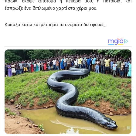
πρωί», έκοψε απότομα η πεθερά μου, η Πατρίσια, και
έσπρωξε ένα διπλωμένο χαρτί στα χέρια μου.
Κοίταξα κάτω και μέτρησα τα ονόματα δύο φορές.