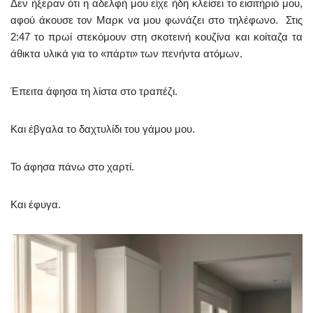
Δεν ήξεραν ότι η αδελφή μου είχε ήδη κλείσει το εισιτήριό μου,
αφού άκουσε τον Μαρκ να μου φωνάζει στο τηλέφωνο. Στις
2:47 το πρωί στεκόμουν στη σκοτεινή κουζίνα και κοίταζα τα
άθικτα υλικά για το «πάρτι» των πενήντα ατόμων.
Έπειτα άφησα τη λίστα στο τραπέζι.
Και έβγαλα το δαχτυλίδι του γάμου μου.
Το άφησα πάνω στο χαρτί.
Και έφυγα.