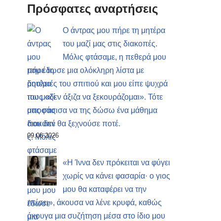
Πρόσφατες αναρτήσεις
Ο άντρας μου πήρε τη μητέρα
του μαζί μας στις διακοπές.
Μόλις φτάσαμε, η πεθερά μου
μου έδωσε μια ολόκληρη λίστα με
δουλειές του σπιτιού και μου είπε ψυχρά
πως «δεν άξιζα να ξεκουράζομαι». Τότε
αποφάσισα να της δώσω ένα μάθημα
που δεν θα ξεχνούσε ποτέ.
09.08.2026
«Η Ίννα δεν πρόκειται να φύγει
χωρίς να κάνει φασαρία· ο γιος
μου θα καταφέρει να την
πείσει», άκουσα να λένε κρυφά, καθώς
άκουγα μια συζήτηση μέσα στο ίδιο μου