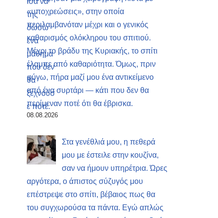
«υποχρεώσεις», στην οποία
περιλαμβανόταν μέχρι και ο γενικός
καθαρισμός ολόκληρου του σπιτιού.
Μέχρι το βράδυ της Κυριακής, το σπίτι
έλαμπε από καθαριότητα. Όμως, πριν
φύγω, πήρα μαζί μου ένα αντικείμενο
από ένα συρτάρι — κάτι που δεν θα
περίμεναν ποτέ ότι θα έβρισκα.
08.08.2026
Στα γενέθλιά μου, η πεθερά
μου με έστειλε στην κουζίνα,
σαν να ήμουν υπηρέτρια. Ώρες
αργότερα, ο άπιστος σύζυγός μου
επέστρεψε στο σπίτι, βέβαιος πως θα
του συγχωρούσα τα πάντα. Εγώ απλώς