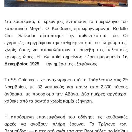
Στο εσωτερικό, οι ερευνητές εντόπισαν το ημερολόγιο του
καπετάνιου Meyer. Ο Κουβανός εμπειρογνώμονας Rodolfo
Cruz Salvador πιστοποίησε την αυθεντικότητά του. Οι
εγγραφές περιγράφουν την καθημερινότητα του πληρώματος,
χωρίς όμως να αποκαλύπτουν τι συνέβη στις τελευταίες
κρίσιμες ώρες. Η τελευταία σημείωση φέρει ημερομηνία
1η
Δεκεμβρίου 1925
— την ημέρα της εξαφάνισης.
Το SS Cotopaxi είχε αναχωρήσει από το Τσάρλεστον στις 29
Νοεμβρίου, με 32 ναυτικούς και πάνω από 2.300 τόνους
άνθρακα, με προορισμό την Αβάνα. Δύο ημέρες αργότερα,
χάθηκε από τα ραντάρ χωρίς καμία εξήγηση.
Η απρόσμενη επανεμφάνισή του οδήγησε τις κουβανικές
αρχές να ανοίξουν πλήρη έρευνα. Το Τρίγωνο των
Βερμούδων — η περιοχή ανάμεσα στις Βερμούδες, το Μαϊάμι