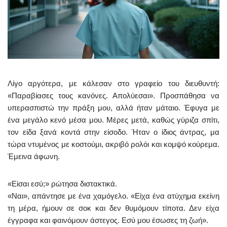
Λίγο αργότερα, με κάλεσαν στο γραφείο του διευθυντή:
«Παραβίασες τους κανόνες. Απολύεσαι». Προσπάθησα να
υπερασπιστώ την πράξη μου, αλλά ήταν μάταιο. Έφυγα με
ένα μεγάλο κενό μέσα μου. Μέρες μετά, καθώς γύριζα σπίτι,
τον είδα ξανά κοντά στην είσοδο. Ήταν ο ίδιος άντρας, μα
τώρα ντυμένος με κοστούμι, ακριβό ρολόι και κομψό κούρεμα.
Έμεινα άφωνη.
«Είσαι εσύ;» ρώτησα διστακτικά.
«Ναι», απάντησε με ένα χαμόγελο. «Είχα ένα ατύχημα εκείνη
τη μέρα, ήμουν σε σοκ και δεν θυμόμουν τίποτα. Δεν είχα
έγγραφα και φαινόμουν άστεγος. Εσύ μου έσωσες τη ζωή».