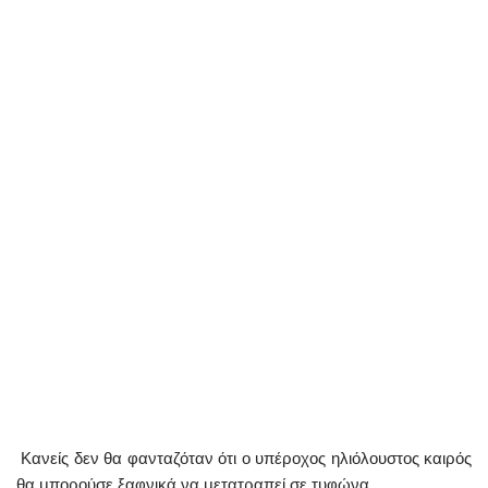
Κανείς δεν θα φανταζόταν ότι ο υπέροχος ηλιόλουστος καιρός
θα μπορούσε ξαφνικά να μετατραπεί σε τυφώνα.