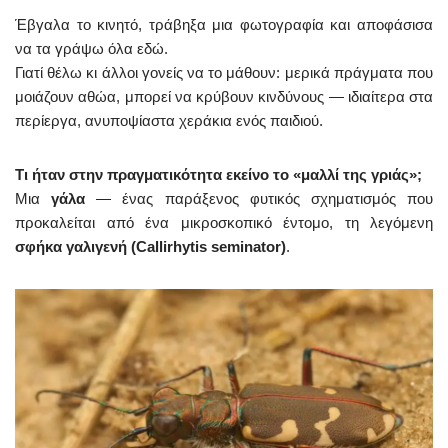
Έβγαλα το κινητό, τράβηξα μια φωτογραφία και αποφάσισα
να τα γράψω όλα εδώ.
Γιατί θέλω κι άλλοι γονείς να το μάθουν: μερικά πράγματα που
μοιάζουν αθώα, μπορεί να κρύβουν κινδύνους — ιδιαίτερα στα
περίεργα, ανυποψίαστα χεράκια ενός παιδιού.
Τι ήταν στην πραγματικότητα εκείνο το «μαλλί της γριάς»;
Μια
γάλα
— ένας παράξενος φυτικός σχηματισμός που
προκαλείται από ένα μικροσκοπικό έντομο, τη λεγόμενη
σφήκα γαλιγενή (Callirhytis seminator)
.