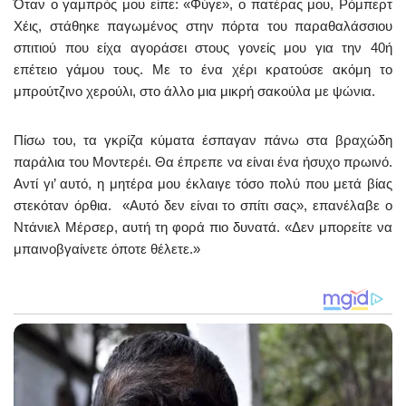
Όταν ο γαμπρός μου είπε: «Φύγε», ο πατέρας μου, Ρόμπερτ
Χέις, στάθηκε παγωμένος στην πόρτα του παραθαλάσσιου
σπιτιού που είχα αγοράσει στους γονείς μου για την 40ή
επέτειο γάμου τους. Με το ένα χέρι κρατούσε ακόμη το
μπρούτζινο χερούλι, στο άλλο μια μικρή σακούλα με ψώνια.
Πίσω του, τα γκρίζα κύματα έσπαγαν πάνω στα βραχώδη
παράλια του Μοντερέι. Θα έπρεπε να είναι ένα ήσυχο πρωινό.
Αντί γι’ αυτό, η μητέρα μου έκλαιγε τόσο πολύ που μετά βίας
στεκόταν όρθια. «Αυτό δεν είναι το σπίτι σας», επανέλαβε ο
Ντάνιελ Μέρσερ, αυτή τη φορά πιο δυνατά. «Δεν μπορείτε να
μπαινοβγαίνετε όποτε θέλετε.»