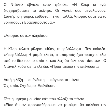
Ο Ντάνιελ έβγαλε έναν φάκελο. «Η Κλερ κι εγώ
διαχειριζόμαστε το ακίνητο. Οι γονείς σου μεγαλώνουν.
Συντήρηση, φόροι, ευθύνες… είναι πολλά. Αποφασίσαμε να το
νοικιάσουμε βραχυπρόθεσμα.»
«Αποφασίσατε;» πλησίασα.
Η Κλερ τελικά μίλησε. «Ίθαν, υπερβάλλεις.» Την κοίταξα.
«Υπερβάλλω; Η μαμά κλαίει, ο μπαμπάς έχει πεταχτεί έξω
από το ίδιο του το σπίτι κι εσύ λες ότι δεν είναι τίποτα;» Ο
Ντάνιελ κούνησε τα κλειδιά. «Προστατεύω την επένδυση.»
Αυτή η λέξη — επένδυση — πάγωσε τα πάντα.
Όχι σπίτι. Όχι δώρο. Επένδυση.
Τότε η μητέρα μου είπε κάτι που άλλαξε τα πάντα:
«Είπε ότι αν προσπαθήσουμε να μπούμε, θα καλέσει την