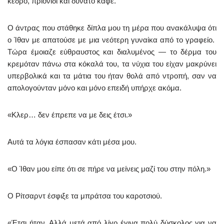
κέδρο, πριονίδι και δυνατό καφέ.
Ο άντρας που στάθηκε δίπλα μου τη μέρα που ανακάλυψα ότι
ο Ίθαν με απατούσε με μια νεότερη γυναίκα από το γραφείο.
Τώρα έμοιαζε εύθραυστος και διαλυμένος — το δέρμα του
κρεμόταν πάνω στα κόκαλά του, τα νύχια του είχαν μακρύνει
υπερβολικά και τα μάτια του ήταν θολά από ντροπή, σαν να
απολογούνταν μόνο και μόνο επειδή υπήρχε ακόμα.
«Κλερ… δεν έπρεπε να με δεις έτσι.»
Αυτά τα λόγια έσπασαν κάτι μέσα μου.
«Ο Ίθαν μου είπε ότι σε πήρε να μείνεις μαζί του στην πόλη.»
Ο Ρίτσαρντ έσφιξε τα μπράτσα του καροτσιού.
«Έτσι ήταν. Αλλά μετά από λίγο έγινα πολύ δύσκολος για να