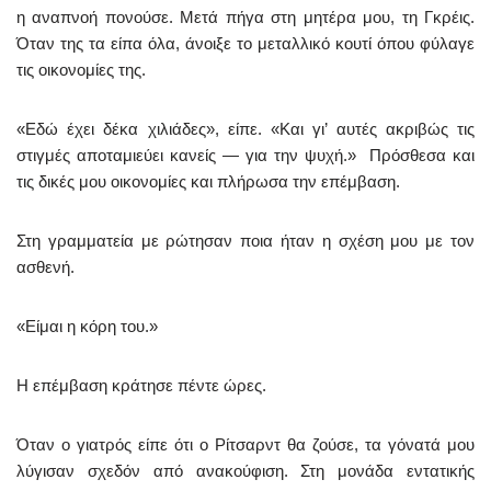
η αναπνοή πονούσε. Μετά πήγα στη μητέρα μου, τη Γκρέις.
Όταν της τα είπα όλα, άνοιξε το μεταλλικό κουτί όπου φύλαγε
τις οικονομίες της.
«Εδώ έχει δέκα χιλιάδες», είπε. «Και γι’ αυτές ακριβώς τις
στιγμές αποταμιεύει κανείς — για την ψυχή.» Πρόσθεσα και
τις δικές μου οικονομίες και πλήρωσα την επέμβαση.
Στη γραμματεία με ρώτησαν ποια ήταν η σχέση μου με τον
ασθενή.
«Είμαι η κόρη του.»
Η επέμβαση κράτησε πέντε ώρες.
Όταν ο γιατρός είπε ότι ο Ρίτσαρντ θα ζούσε, τα γόνατά μου
λύγισαν σχεδόν από ανακούφιση. Στη μονάδα εντατικής