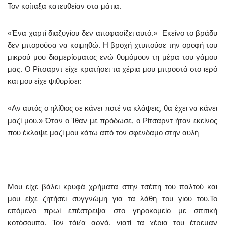
Τον κοίταξα κατευθείαν στα μάτια.
«Ένα χαρτί διαζυγίου δεν αποφασίζει αυτό.» Εκείνο το βράδυ
δεν μπορούσα να κοιμηθώ. Η βροχή χτυπούσε την οροφή του
μικρού μου διαμερίσματος ενώ θυμόμουν τη μέρα του γάμου
μας. Ο Ρίτσαρντ είχε κρατήσει τα χέρια μου μπροστά στο ιερό
και μου είχε ψιθυρίσει:
«Αν αυτός ο ηλίθιος σε κάνει ποτέ να κλάψεις, θα έχει να κάνει
μαζί μου.» Όταν ο Ίθαν με πρόδωσε, ο Ρίτσαρντ ήταν εκείνος
που έκλαψε μαζί μου κάτω από τον σφένδαμο στην αυλή
Μου είχε βάλει κρυφά χρήματα στην τσέπη του παλτού και
μου είχε ζητήσει συγγνώμη για τα λάθη του γιου του.Το
επόμενο πρωί επέστρεψα στο γηροκομείο με σπιτική
κοτόσουπα. Τον τάιζα αργά, γιατί τα χέρια του έτρεμαν